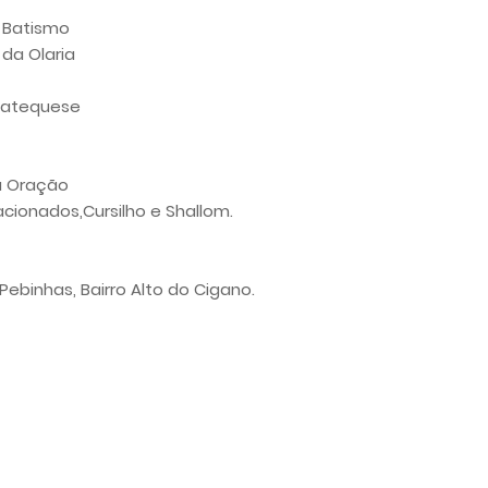
o Batismo
 da Olaria
 Catequese
a Oração
ionados,Cursilho e Shallom.
ebinhas, Bairro Alto do Cigano.