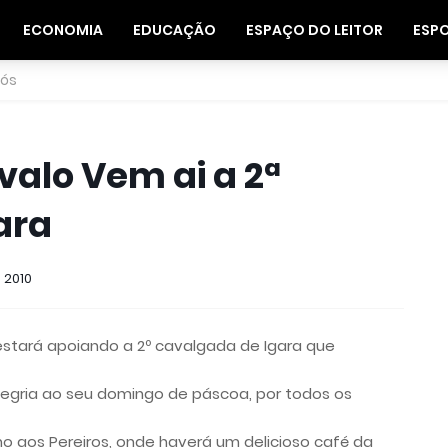
ECONOMIA
EDUCAÇÃO
ESPAÇO DO LEITOR
ESP
nós
valo Vem ai a 2ª
ara
 2010
stará apoiando a 2º cavalgada de Igara que
alegria ao seu domingo de páscoa, por todos os
o aos Pereiros, onde haverá um delicioso café da