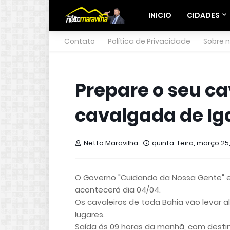
INICIO
CIDADES
Contato
Política de Privacidade
Sobre 
Prepare o seu ca
cavalgada de Ig
Netto Maravilha
quinta-feira, março 25,
O Governo "Cuidando da Nossa Gente" e
acontecerá dia 04/04.
Os cavaleiros de toda Bahia vão levar 
lugares.
Saída ás 09 horas da manhã, com destin