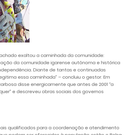
o Machado exaltou a caminhada da comunidade:
nização da comunidade igarense autônoma e histórica
ndependência. Diante de tantas e continuadas
legitima essa caminhada” – concluiu o gestor. Em
 Barbosa disse energicamente que antes de 2001 “a
quer” e descreveu obras sociais dos governos
nais qualificados para a coordenação e atendimento
 que podem ser oferecidos à população estão o Bolsa