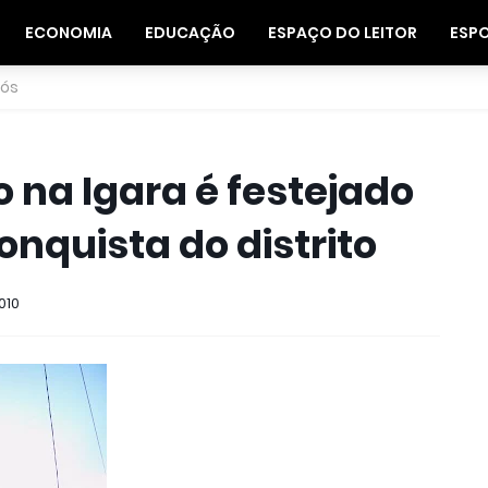
ECONOMIA
EDUCAÇÃO
ESPAÇO DO LEITOR
ESP
nós
 na Igara é festejado
nquista do distrito
010