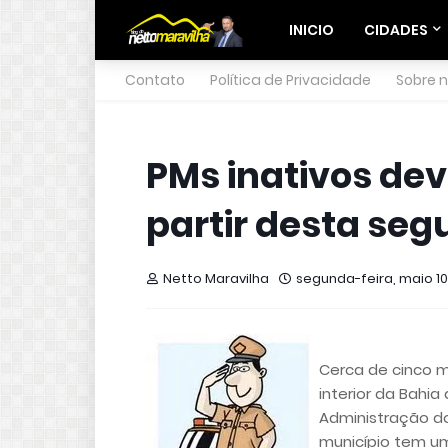
INICIO
CIDADES
Contato
Política de Privacidade
Sobre 
PMs inativos de
partir desta se
Netto Maravilha
segunda-feira, maio 10
Cerca de cinco m
interior da Bahi
Administração do
município tem um