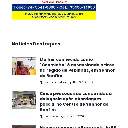
Noticias Destaques
Mulher conhecida como
“Cosminha” é assassinada a tiros
na região de Pebinhas, em Senhor
do Bonfim
segunda-feira, julho 27, 2026
Cinco pessoas são conduzidas à
delegacia após abordagem
policial no Centro de Senhor do
Bonfim
terça-feira, julho 21, 2026
Homem se joga da Passarela da BR