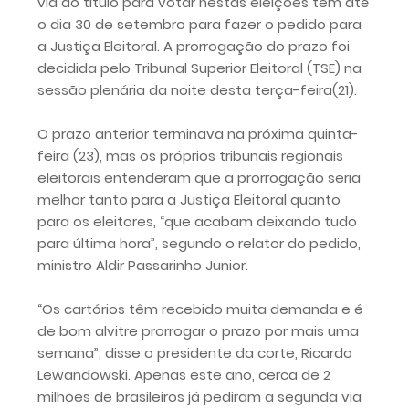
via do título para votar nestas eleições têm até
o dia 30 de setembro para fazer o pedido para
a Justiça Eleitoral. A prorrogação do prazo foi
decidida pelo Tribunal Superior Eleitoral (TSE) na
sessão plenária da noite desta terça-feira(21).
O prazo anterior terminava na próxima quinta-
feira (23), mas os próprios tribunais regionais
eleitorais entenderam que a prorrogação seria
melhor tanto para a Justiça Eleitoral quanto
para os eleitores, “que acabam deixando tudo
para última hora”, segundo o relator do pedido,
ministro Aldir Passarinho Junior.
“Os cartórios têm recebido muita demanda e é
de bom alvitre prorrogar o prazo por mais uma
semana”, disse o presidente da corte, Ricardo
Lewandowski. Apenas este ano, cerca de 2
milhões de brasileiros já pediram a segunda via