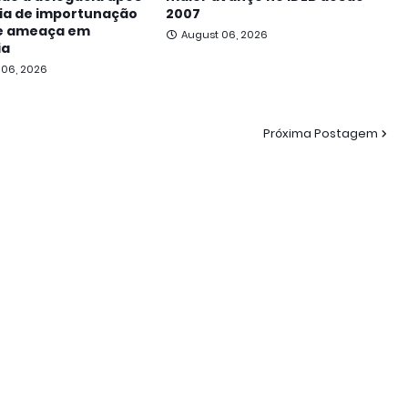
ia de importunação
2007
 e ameaça em
August 06, 2026
ia
 06, 2026
Próxima Postagem