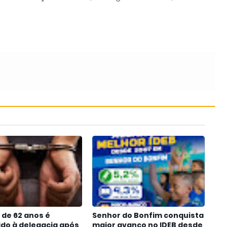
de 62 anos é
Senhor do Bonfim conquista
do à delegacia após
maior avanço no IDEB desde