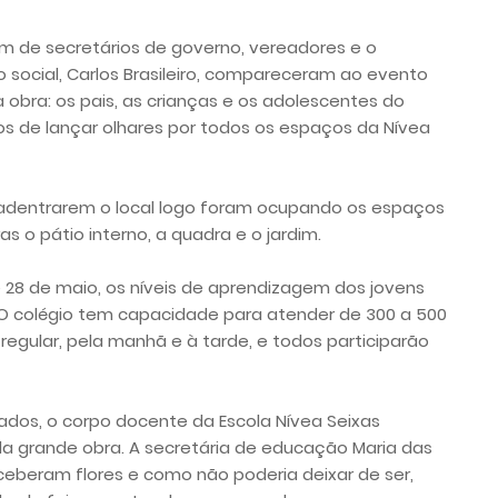
m de secretários de governo, vereadores e o
 social, Carlos Brasileiro, compareceram ao evento
a obra: os pais, as crianças e os adolescentes do
s de lançar olhares por todos os espaços da Nívea
o adentrarem o local logo foram ocupando os espaços
s o pátio interno, a quadra e o jardim.
 28 de maio, os níveis de aprendizagem dos jovens
o. O colégio tem capacidade para atender de 300 a 500
regular, pela manhã e à tarde, e todos participarão
ados, o corpo docente da Escola Nívea Seixas
 grande obra. A secretária de educação Maria das
eceberam flores e como não poderia deixar de ser,