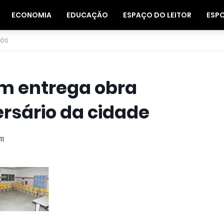
ECONOMIA
EDUCAÇÃO
ESPAÇO DO LEITOR
ESP
nós
im entrega obra
ersário da cidade
11