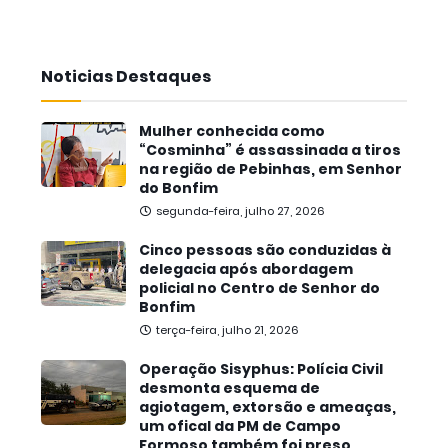
Noticias Destaques
Mulher conhecida como
“Cosminha” é assassinada a tiros
na região de Pebinhas, em Senhor
do Bonfim
segunda-feira, julho 27, 2026
Cinco pessoas são conduzidas à
delegacia após abordagem
policial no Centro de Senhor do
Bonfim
terça-feira, julho 21, 2026
Operação Sisyphus: Polícia Civil
desmonta esquema de
agiotagem, extorsão e ameaças,
um ofical da PM de Campo
Formoso também foi preso