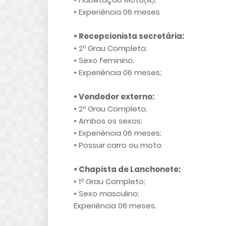
• Experiência 06 meses
• Recepcionista secretária:
• 2º Grau Completo;
• Sexo feminino;
• Experiência 06 meses;
• Vendedor externo:
• 2º Grau Completo;
• Ambos os sexos;
• Experiência 06 meses;
• Possuir carro ou moto.
• Chapista de Lanchonete:
• 1º Grau Completo;
• Sexo masculino;
Experiência 06 meses.