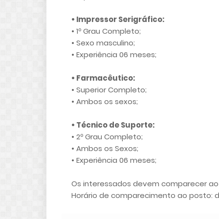
• Impressor Serigráfico:
• 1º Grau Completo;
• Sexo masculino;
• Experiência 06 meses;
• Farmacêutico:
• Superior Completo;
• Ambos os sexos;
• Técnico de Suporte:
• 2º Grau Completo;
• Ambos os Sexos;
• Experiência 06 meses;
Os interessados devem comparecer ao 
Horário de comparecimento ao posto: da