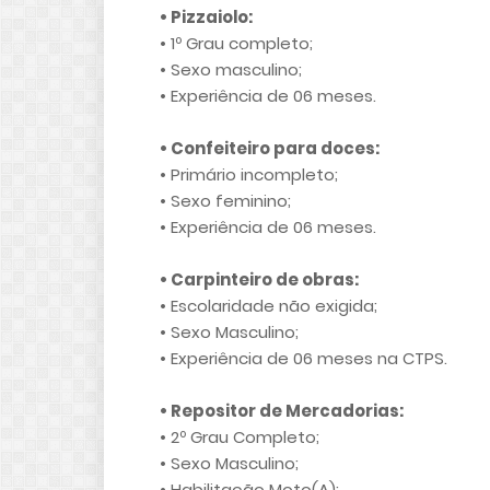
• Pizzaiolo:
• 1º Grau completo;
• Sexo masculino;
• Experiência de 06 meses.
• Confeiteiro para doces:
• Primário incompleto;
• Sexo feminino;
• Experiência de 06 meses.
• Carpinteiro de obras:
• Escolaridade não exigida;
• Sexo Masculino;
• Experiência de 06 meses na CTPS.
• Repositor de Mercadorias:
• 2º Grau Completo;
• Sexo Masculino;
• Habilitação Moto(A);