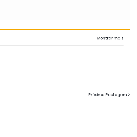
Mostrar mais
Próxima Postagem