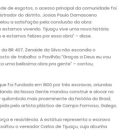
ede de esgotos, o acesso principal da comunidade foi
rador do distrito, Josias Paulo Damasceno
lou a satisfação pela conclusão da obra:
stamos vivendo. Tijuaçu vive uma nova história.
e estamos felizes por essa obra” – disse.
da BR 407, Zenaide da Silva não escondia o
to de trabalho: o Pavilhão.“Graças a Deus eu vou
eita uma belíssima obra pra gente” – contou.
e foi fundada em 1800 por três escravas, oriundas
idando da Nossa Gente mandou construir e alocar no
quilombola mais proeminente da história do Brasil,
lpida pelo artista plástico de Campo Formoso, Galego.
orça e resistência. A estátua representa o escravo
saltou o vereador Carlos de Tijuaçu, cuja alcunha