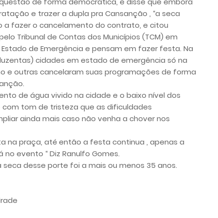
a questão de forma democrática, e disse que embora
atação e trazer a dupla pra Cansanção , “a seca
o a fazer o cancelamento do contrato, e citou
lo Tribunal de Contas dos Municípios (TCM) em
 Estado de Emergência e pensam em fazer festa. Na
(duzentas) cidades em estado de emergência só na
ano e outras cancelaram suas programações de forma
sanção.
nto de água vivido na cidade e o baixo nível dos
e com tom de tristeza que as dificuldades
iar ainda mais caso não venha a chover nos
ta na praça, até então a festa continua , apenas a
á no evento “ Diz Ranulfo Gomes.
a seca desse porte foi a mais ou menos 35 anos.
drade