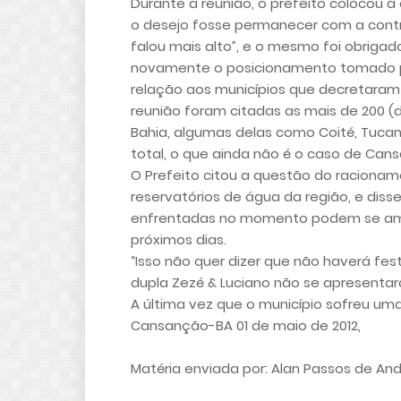
Durante a reunião, o prefeito colocou 
o desejo fosse permanecer com a contr
falou mais alto”, e o mesmo foi obrigad
novamente o posicionamento tomado pe
relação aos municípios que decretaram
reunião foram citadas as mais de 200 
Bahia, algumas delas como Coité, Tuc
total, o que ainda não é o caso de Can
O Prefeito citou a questão do racioname
reservatórios de água da região, e diss
enfrentadas no momento podem se ampl
próximos dias.
“Isso não quer dizer que não haverá fes
dupla Zezé & Luciano não se apresentar
A última vez que o município sofreu um
Cansanção-BA 01 de maio de 2012,
Matéria enviada por: Alan Passos de An