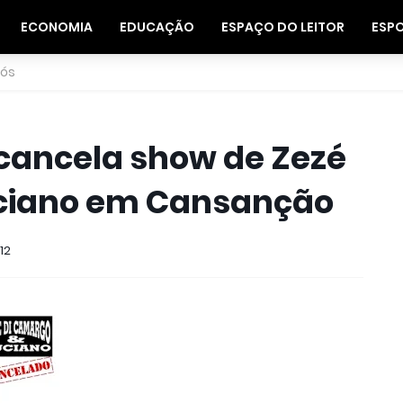
ECONOMIA
EDUCAÇÃO
ESPAÇO DO LEITOR
ESP
nós
 cancela show de Zezé
uciano em Cansanção
12