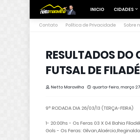
INICIO
CIDADES
Contato
Política de Privacidade
Sobre 
RESULTADOS DO
FUTSAL DE FILADÉ
Netto Maravilha
quarta-feira, março 27
9ª RODADA DIA 26/03/13 (TERÇA-FEIRA)
1- 20:00hs - Os Feras 03 X 04 Bahia Filadél
Gols - Os Feras: Gilvan,Alaércio,Reginaldo