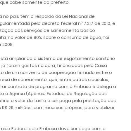
 que cabe somente ao prefeito.
 no país tem o respaldo da Lei Nacional de
gulamentada pelo decreto federal nº 7.217 de 2010, e
lização dos serviços de saneamento básico
ifa, no valor de 80% sobre o consumo de água, foi
e 2008.
 está ampliando o sistema de esgotamento sanitário
 já foram gastos na obra, financiados pela Caixa
to de um convênio de cooperação firmado entre o
resa de saneamento, que, entre outras cláusulas,
ebrar contrato de programa com a Embasa e delega a
to à Agersa (Agência Estadual de Regulação dos
ine o valor da tarifa a ser paga pela prestação dos
R$ 29 milhões, com recursos próprios, para viabilizar
nômica Federal pela Embasa deve ser pago com a