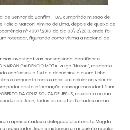
ial de Senhor do Bonfim – BA, cumprindo missão de
 Polícia Marconi Almino de Lima, depois de queixa de
corrência nº 4937\2013, do dia 03\12\2013, onde foi
um roteador, figurando como vítima a nacional de
cias investigativas conseguindo identificar e
TO NAIRON GALDENCIO MOTA, vulgo “Nairon”, residente
citado confessou o furto e denunciou a quem tinha
tos e cinquenta reais e mais um celular no valor de
, em poder desta informação conseguimos identificar
ROBERTO DA CRUZ SOUZA DE JESUS, residente na rua
 conduzido Jean, todos os objetos furtados acima
foram apresentados a delegada plantonista Magda
 o receptador Jean e instaurou um inquérito regular