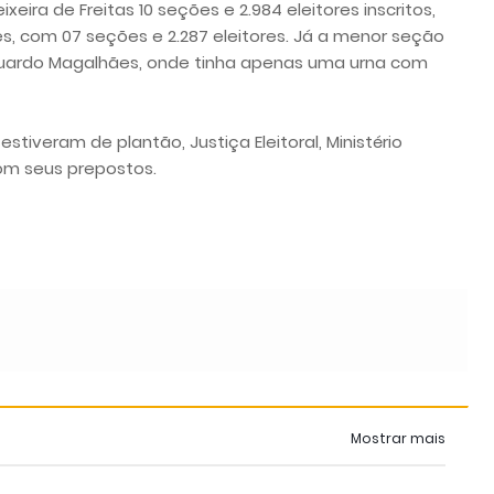
xeira de Freitas 10 seções e 2.984 eleitores inscritos,
es, com 07 seções e 2.287 eleitores. Já a menor seção
Eduardo Magalhães, onde tinha apenas uma urna com
stiveram de plantão, Justiça Eleitoral, Ministério
s com seus prepostos.
Mostrar mais