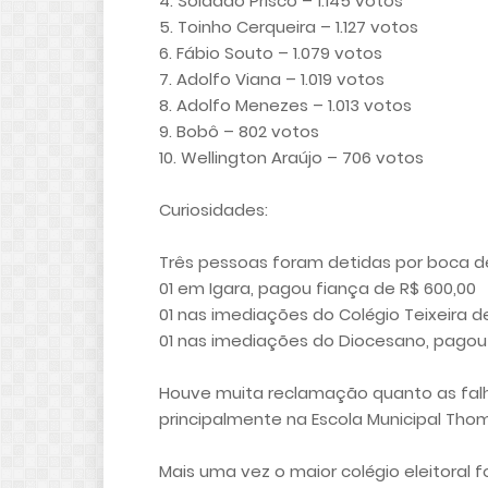
4. Soldado Prisco – 1.145 votos
5. Toinho Cerqueira – 1.127 votos
6. Fábio Souto – 1.079 votos
7. Adolfo Viana – 1.019 votos
8. Adolfo Menezes – 1.013 votos
9. Bobô – 802 votos
10. Wellington Araújo – 706 votos
Curiosidades:
Três pessoas foram detidas por boca de
01 em Igara, pagou fiança de R$ 600,00
01 nas imediações do Colégio Teixeira de
01 nas imediações do Diocesano, pagou f
Houve muita reclamação quanto as fal
principalmente na Escola Municipal Th
Mais uma vez o maior colégio eleitoral f