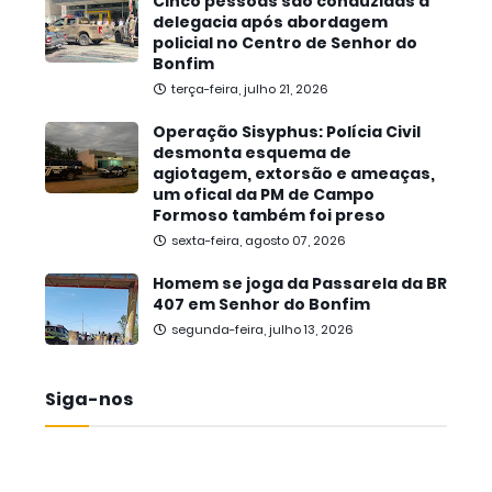
Cinco pessoas são conduzidas à
delegacia após abordagem
policial no Centro de Senhor do
Bonfim
terça-feira, julho 21, 2026
Operação Sisyphus: Polícia Civil
desmonta esquema de
agiotagem, extorsão e ameaças,
um ofical da PM de Campo
Formoso também foi preso
sexta-feira, agosto 07, 2026
Homem se joga da Passarela da BR
407 em Senhor do Bonfim
segunda-feira, julho 13, 2026
Siga-nos