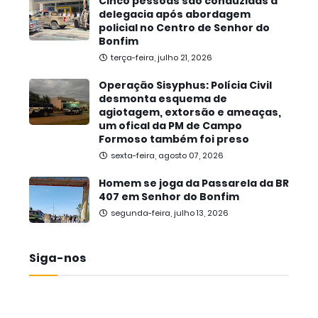
Cinco pessoas são conduzidas à
delegacia após abordagem
policial no Centro de Senhor do
Bonfim
terça-feira, julho 21, 2026
Operação Sisyphus: Polícia Civil
desmonta esquema de
agiotagem, extorsão e ameaças,
um ofical da PM de Campo
Formoso também foi preso
sexta-feira, agosto 07, 2026
Homem se joga da Passarela da BR
407 em Senhor do Bonfim
segunda-feira, julho 13, 2026
Siga-nos