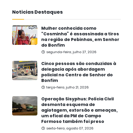
Noticias Destaques
Mulher conhecida como
“Cosminha” é assassinada a tiros
na região de Pebinhas, em Senhor
do Bonfim
segunda-feira, julho 27, 2026
Cinco pessoas são conduzidas à
delegacia após abordagem
policial no Centro de Senhor do
Bonfim
terça-feira, julho 21, 2026
Operação Sisyphus: Polícia Civil
desmonta esquema de
agiotagem, extorsão e ameaças,
um ofical da PM de Campo
Formoso também foi preso
sexta-feira, agosto 07, 2026