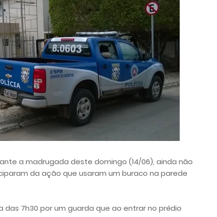
rante a madrugada deste domingo (14/06), ainda não
iciparam da ação que usaram um buraco na parede
a das 7h30 por um guarda que ao entrar no prédio