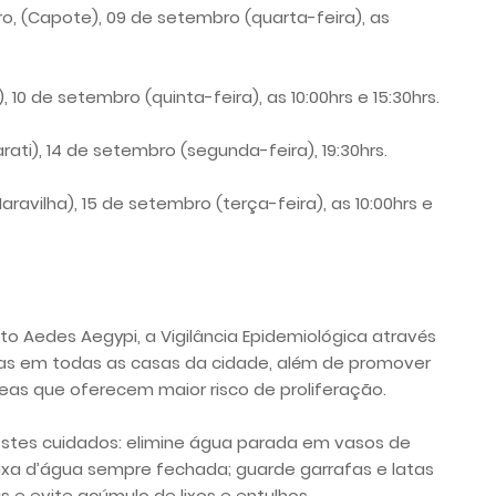
ro, (Capote), 09 de setembro (quarta-feira), as
 10 de setembro (quinta-feira), as 10:00hrs e 15:30hrs.
arati), 14 de setembro (segunda-feira), 19:30hrs.
Maravilha), 15 de setembro (terça-feira), as 10:00hrs e
o Aedes Aegypi, a Vigilância Epidemiológica através
ias em todas as casas da cidade, além de promover
as que oferecem maior risco de proliferação.
estes cuidados: elimine água parada em vasos de
ixa d’água sempre fechada; guarde garrafas e latas
s e evite acúmulo de lixos e entulhos.