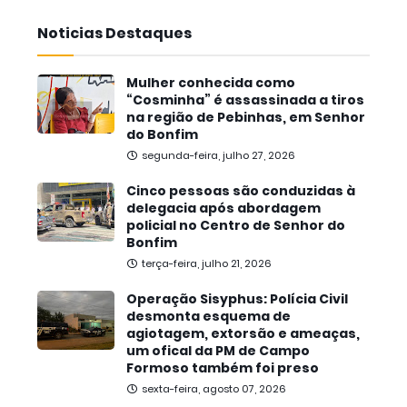
Noticias Destaques
Mulher conhecida como
“Cosminha” é assassinada a tiros
na região de Pebinhas, em Senhor
do Bonfim
segunda-feira, julho 27, 2026
Cinco pessoas são conduzidas à
delegacia após abordagem
policial no Centro de Senhor do
Bonfim
terça-feira, julho 21, 2026
Operação Sisyphus: Polícia Civil
desmonta esquema de
agiotagem, extorsão e ameaças,
um ofical da PM de Campo
Formoso também foi preso
sexta-feira, agosto 07, 2026