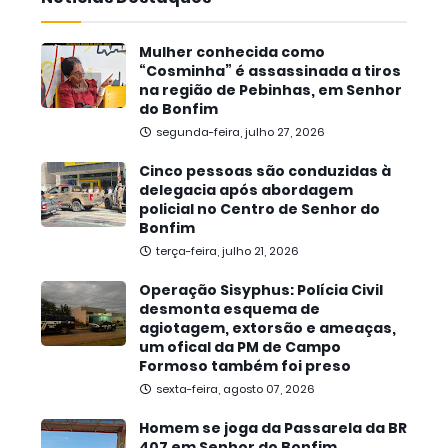
Mulher conhecida como
“Cosminha” é assassinada a tiros
na região de Pebinhas, em Senhor
do Bonfim
segunda-feira, julho 27, 2026
Cinco pessoas são conduzidas à
delegacia após abordagem
policial no Centro de Senhor do
Bonfim
terça-feira, julho 21, 2026
Operação Sisyphus: Polícia Civil
desmonta esquema de
agiotagem, extorsão e ameaças,
um ofical da PM de Campo
Formoso também foi preso
sexta-feira, agosto 07, 2026
Homem se joga da Passarela da BR
407 em Senhor do Bonfim