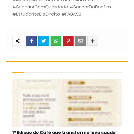
#SuperiorComQualidade #SenhorDoBonfim
#EstudanteDeDireito #FABASB
1ª Edição do Café que transforma leva saúde,