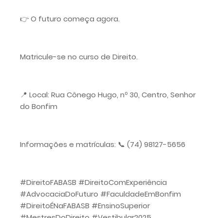
👉 O futuro começa agora.
Matricule-se no curso de Direito.
📍 Local: Rua Cônego Hugo, nº 30, Centro, Senhor
do Bonfim
Informações e matrículas: 📞 (74) 98127-5656
#DireitoFABASB #DireitoComExperiência
#AdvocaciaDoFuturo #FaculdadeEmBonfim
#DireitoÉNaFABASB #EnsinoSuperior
#MestresDoDireito #Vestibular2025