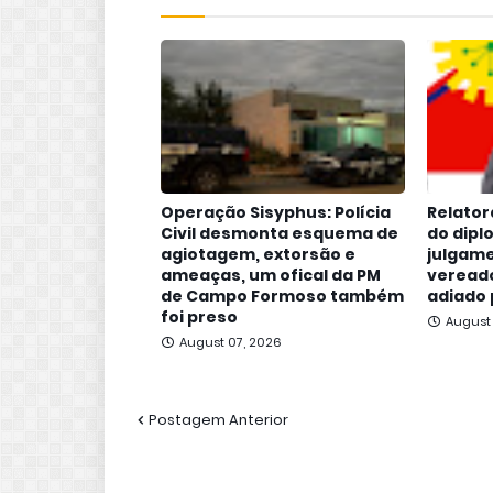
Operação Sisyphus: Polícia
Relator
Civil desmonta esquema de
do dipl
agiotagem, extorsão e
julgame
ameaças, um ofical da PM
vereado
de Campo Formoso também
adiado 
foi preso
August
August 07, 2026
Postagem Anterior