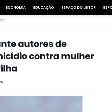
ECONOMIA
EDUCAÇÃO
ESPAÇO DO LEITOR
ESP
nós
ante autores de
icídio contra mulher
ilha
25