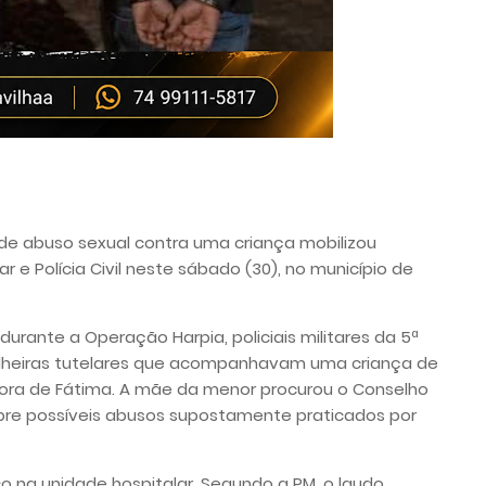
de abuso sexual contra uma criança mobilizou
ar e Polícia Civil neste sábado (30), no município de
rante a Operação Harpia, policiais militares da 5ª
lheiras tutelares que acompanhavam uma criança de
nhora de Fátima. A mãe da menor procurou o Conselho
sobre possíveis abusos supostamente praticados por
 na unidade hospitalar. Segundo a PM, o laudo