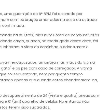
as, uma guarnição do 6° BPM foi acionada por
omem com os braços amarrados na beira da estrada.
i confirmada.
rmindo há 03 (três) dias num Posto de combustível às
dando carga, quando, na madrugada desta data, foi
 quebraram o vidro do caminhão e adentraram o
estavam encapuzados, amarraram as mãos da vítima
-gato" e os pés com cabo de carregador. A vítima
 que foi sequestrada, nem por quanto tempo
elatando apenas que quando estes abandonaram-na,
u o desaparecimento de 24 (vinte e quatro) pneus com
ira e 01 (um) aparelho de celular. No entanto, não
etos terem sido subtraídos.