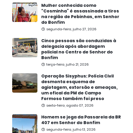
Mulher conhecida como
“Cosminha” é assassinada a tiros
na região de Pebinhas, em Senhor
do Bonfim
segunda-feira, julho 27, 2026
Cinco pessoas são conduzidas à
delegacia após abordagem
policial no Centro de Senhor do
Bonfim
terça-feira, julho 21, 2026
Operação Sisyphus: Polícia Civil
desmonta esquema de
agiotagem, extorsão e ameaças,
um ofical da PM de Campo
Formoso também foi preso
sexta-feira, agosto 07, 2026
Homem se joga da Passarela da BR
407 em Senhor do Bonfim
segunda-feira, julho 13, 2026