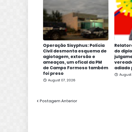
Operação Sisyphus: Polícia
Relator
Civil desmonta esquema de
do dipl
agiotagem, extorsão e
julgame
ameaças, um ofical da PM
vereado
de Campo Formoso também
adiado 
foi preso
August
August 07, 2026
Postagem Anterior