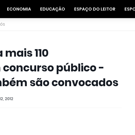
ECONOMIA
EDUCAÇÃO
ESPAÇO DO LEITOR
ESP
nós
mais 110
 concurso público -
mbém são convocados
2, 2012