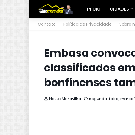
INICIO
CIDADES
Contato
Política de Privacidade
Sobre 
Embasa convoca 
classificados em
bonfinenses ta
Netto Maravilha
segunda-feira, março 1