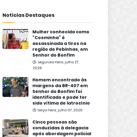
Noticias Destaques
Mulher conhecida como
“Cosminha” é
assassinada a tiros na
região de Pebinhas, em
Senhor do Bonfim
segunda-feira, julho 27,
2026
Homem encontrado às
margens da BR-407 em
Senhor do Bonfim foi
identificado e pode ter
sido vítima de latrocínio
terça-feira, julho 07, 2026
Cinco pessoas são
conduzidas à delegacia
após abordagem policial