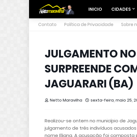
INICIO
CIDADES
Contato
Política de Privacidade
Sobre 
JULGAMENTO NO 
SURPREENDE CO
JAGUARARI (BA)
Netto Maravilha
sexta-feira, maio 25, 2
Realizou-se ontem no município de Jagua
julgamento de três indivíduos acusados
nome Eliana. A acusação foi composta p