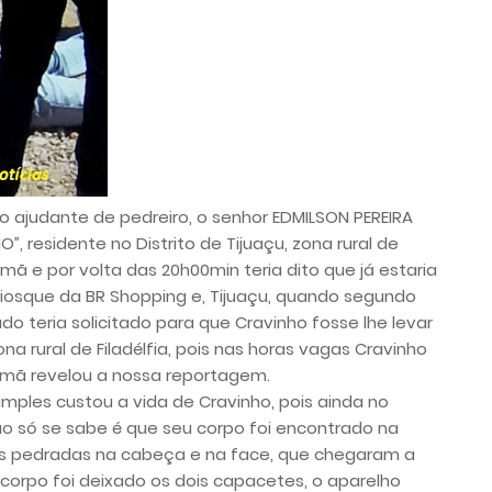
 ajudante de pedreiro, o senhor EDMILSON PEREIRA
, residente no Distrito de Tijuaçu, zona rural de
mã e por volta das 20h00min teria dito que já estaria
quiosque da BR Shopping e, Tijuaçu, quando segundo
 teria solicitado para que Cravinho fosse lhe levar
a rural de Filadélfia, pois nas horas vagas Cravinho
rmã revelou a nossa reportagem.
mples custou a vida de Cravinho, pois ainda no
ão só se sabe é que seu corpo foi encontrado na
as pedradas na cabeça e na face, que chegaram a
o corpo foi deixado os dois capacetes, o aparelho