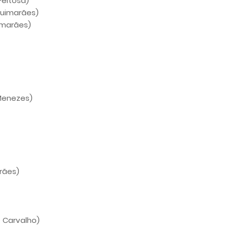
Feitosa)
 Guimarães)
imarães)
 Menezes)
arães)
e Carvalho)