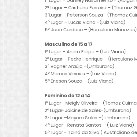
1º Lugar – Danrley Nascimento - (Abigail 
2° Lugar – Cristiano Ferreira – (Thomaz
3ºLugar – Peterson Souza –(Thomaz Gu
4º Lugar – Lucas Viana –(Luiz Viana)
5º Jean Cardoso – (Herculano Menezes)
Masculino de 15 a 17
1º Lugar – Andre Felipe – (Luiz Viana)
2º Lugar – Pedro Henrique – (Herculano
3º Vagner Araújo –(Umburana)
4º Marcos Vinicius – (Luiz Viana)
5º Eneson Souza – (Luiz Viana)
Feminino de 12 a 14
1º Lugar –Meigly Oliveira – (Tomaz Guim
2º Lugar-Joicineide Sales-(Umburana)
3º Lugar –Mayara Sales –( Umburana)
4º Lugar –Renata Santos – ( Luiz Viana)
5º Lugar - Tainá da Silva ( Austricliano d