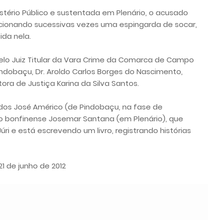
stério Público e sustentada em Plenário, o acusado
 acionando sucessivas vezes uma espingarda de socar,
da nela.
elo Juiz Titular da Vara Crime da Comarca de Campo
dobaçu, Dr. Aroldo Carlos Borges do Nascimento,
ora de Justiça Karina da Silva Santos.
dos José Américo (de Pindobaçu, na fase de
o bonfinense Josemar Santana (em Plenário), que
ri e está escrevendo um livro, registrando histórias
21 de junho de 2012