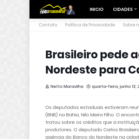
INICIO
CIDADES
Contato
Política de Privacidade
Sobre 
Brasileiro pede 
Nordeste para 
Netto Maravilha
quarta-feira, junho 13, 
Os deputados estaduais estiveram reu
(BNB) na Bahia, Nilo Meira Filho. O enc
tratou sobre os créditos que a instituiç
produtores. O deputado Carlos Brasileir
agência do Banco do Nordeste na cida