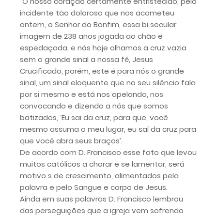
“O nosso coração certamente entristecido, pelo
incidente tão doloroso que nos acometeu
ontem, o Senhor do Bonfim, essa bi secular
imagem de 238 anos jogada ao chão e
espedaçada, e nós hoje olhamos a cruz vazia
sem o grande sinal a nossa fé, Jesus
Crucificado, porém, este é para nós o grande
sinal, um sinal eloquente que no seu silêncio fala
por si mesmo e está nos apelando, nos
convocando e dizendo a nós que somos
batizados, ‘Eu sai da cruz, para que, você
mesmo assuma o meu lugar, eu saí da cruz para
que você abra seus braços’.
De acordo com D. Francisco esse fato que levou
muitos católicos a chorar e se lamentar, será
motivo s de crescimento, alimentados pela
palavra e pelo Sangue e corpo de Jesus.
Ainda em suas palavras D. Francisco lembrou
das perseguições que a igreja vem sofrendo