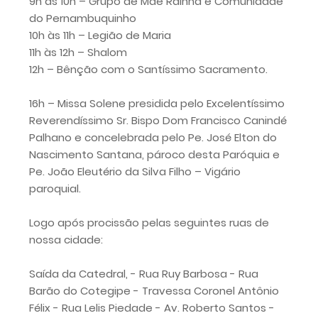
9h às 10h – Grupo de Mãe Rainha e Comunidade
do Pernambuquinho
10h às 11h – Legião de Maria
11h às 12h – Shalom
12h – Bênção com o Santíssimo Sacramento.
16h – Missa Solene presidida pelo Excelentíssimo
Reverendíssimo Sr. Bispo Dom Francisco Canindé
Palhano e concelebrada pelo Pe. José Elton do
Nascimento Santana, pároco desta Paróquia e
Pe. João Eleutério da Silva Filho – Vigário
paroquial.
Logo após procissão pelas seguintes ruas de
nossa cidade:
Saída da Catedral, - Rua Ruy Barbosa - Rua
Barão do Cotegipe - Travessa Coronel Antônio
Félix - Rua Lelis Piedade - Av. Roberto Santos -