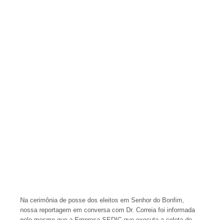
Na cerimônia de posse dos eleitos em Senhor do Bonfim,
nossa reportagem em conversa com Dr. Correia foi informada
pelo mesmo que a Empresa SEDIC que executa a coleta de