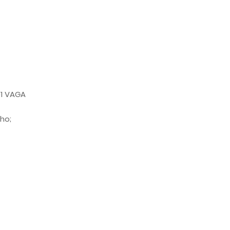
1 VAGA
ho;