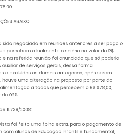
78,00:
AÇÕES ABAIXO
ha sido negociado em reuniões anteriores a ser pago o
que percebem atualmente o salário no valor de R$
 e na referida reunião foi anunciado que só poderia
auxiliar de serviços gerais, dessa forma
s e excluídos as demais categorias, após serem
o, houve uma alteração na proposta por parte do
 alimentação a todos que percebem o R$ 678,00,
 de 02%.
de 11.738/2008:
sta foi feito uma folha extra, para o pagamento de
m com alunos de Educação Infantil e fundamental,