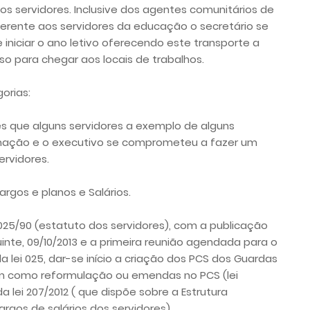
os servidores. Inclusive dos agentes comunitários de
eferente aos servidores da educação o secretário se
iniciar o ano letivo oferecendo este transporte a
sso para chegar aos locais de trabalhos.
orias:
s que alguns servidores a exemplo de alguns
rmação e o executivo se comprometeu a fazer um
ervidores.
argos e planos e Salários.
i 025/90 (estatuto dos servidores), com a publicação
uinte, 09/10/2013 e a primeira reunião agendada para o
a lei 025, dar-se início a criação dos PCS dos Guardas
em como reformulação ou emendas no PCS (lei
a lei 207/2012 ( que dispõe sobre a Estrutura
argos de salários dos servidores).