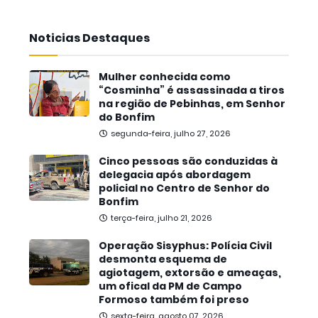
Noticias Destaques
Mulher conhecida como
“Cosminha” é assassinada a tiros
na região de Pebinhas, em Senhor
do Bonfim
segunda-feira, julho 27, 2026
Cinco pessoas são conduzidas à
delegacia após abordagem
policial no Centro de Senhor do
Bonfim
terça-feira, julho 21, 2026
Operação Sisyphus: Polícia Civil
desmonta esquema de
agiotagem, extorsão e ameaças,
um ofical da PM de Campo
Formoso também foi preso
sexta-feira, agosto 07, 2026