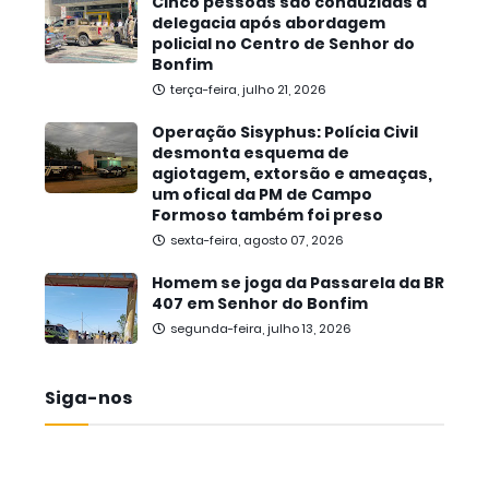
Cinco pessoas são conduzidas à
delegacia após abordagem
policial no Centro de Senhor do
Bonfim
terça-feira, julho 21, 2026
Operação Sisyphus: Polícia Civil
desmonta esquema de
agiotagem, extorsão e ameaças,
um ofical da PM de Campo
Formoso também foi preso
sexta-feira, agosto 07, 2026
Homem se joga da Passarela da BR
407 em Senhor do Bonfim
segunda-feira, julho 13, 2026
Siga-nos