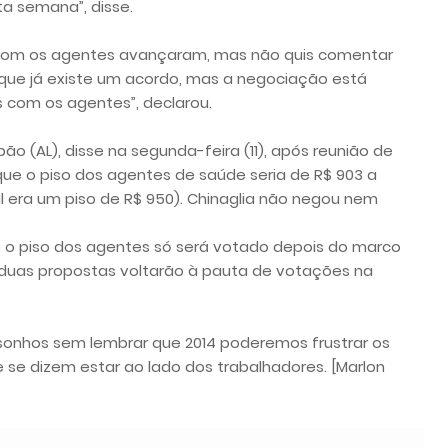
ta semana”, disse.
 com os agentes avançaram, mas não quis comentar
r que já existe um acordo, mas a negociação está
s com os agentes”, declarou.
ão (AL), disse na segunda-feira (11), após reunião de
 que o piso dos agentes de saúde seria de R$ 903 a
al era um piso de R$ 950). Chinaglia não negou nem
ue o piso dos agentes só será votado depois do marco
s duas propostas voltarão à pauta de votações na
onhos sem lembrar que 2014 poderemos frustrar os
e dizem estar ao lado dos trabalhadores. [Marlon