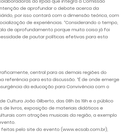
colaboradoras do Irpaa que integra a Comissão
 intenção de aprofundar o debate acerca da
rido, por isso contará com a dimensão teórica, com
socialização de experiências. “Considerando o tempo,
fala de aprofundamento porque muita coisa já foi
ecessidade de pautar políticas efetivas para esta
graficamente, central para as demais regiões do
a referência para esta discussão. “É de onde emerge
 insurgência da educação para Convivência com o
e Cultura João Gilberto, das 08h às 19h e o público
de livros, exposição de materiais didáticos e
culturais com atrações musicais da região, a exemplo
evento.
r feitas pelo site do evento (www.ecsab.com.br),