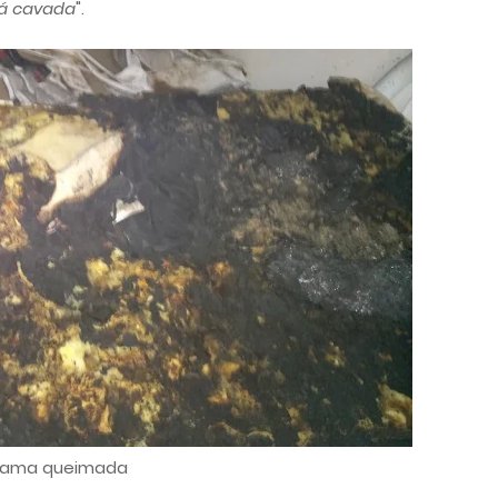
tá cavada
".
ama queimada