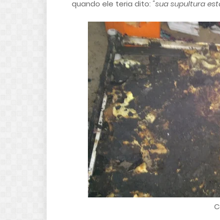
quando ele teria dito:
"sua supultura es
C