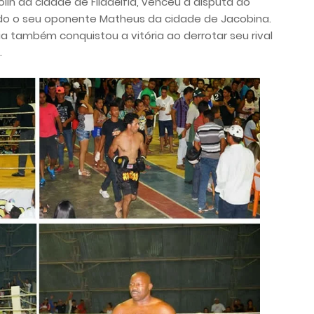
lin da cidade de Filadélfia, venceu a disputa do
do o seu oponente Matheus da cidade de Jacobina.
a também conquistou a vitória ao derrotar seu rival
.