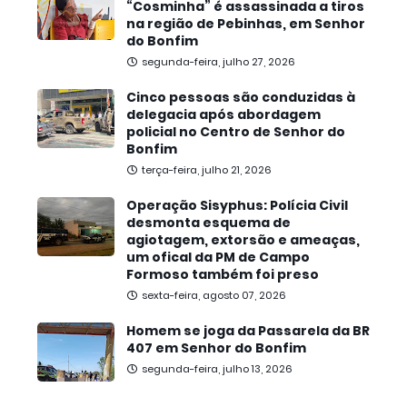
“Cosminha” é assassinada a tiros
na região de Pebinhas, em Senhor
do Bonfim
segunda-feira, julho 27, 2026
Cinco pessoas são conduzidas à
delegacia após abordagem
policial no Centro de Senhor do
Bonfim
terça-feira, julho 21, 2026
Operação Sisyphus: Polícia Civil
desmonta esquema de
agiotagem, extorsão e ameaças,
um ofical da PM de Campo
Formoso também foi preso
sexta-feira, agosto 07, 2026
Homem se joga da Passarela da BR
407 em Senhor do Bonfim
segunda-feira, julho 13, 2026