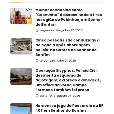
Mulher conhecida como
“Cosminha” é assassinada a tiros
na região de Pebinhas, em Senhor
do Bonfim
segunda-feira, julho 27, 2026
Cinco pessoas são conduzidas à
delegacia após abordagem
policial no Centro de Senhor do
Bonfim
terça-feira, julho 21, 2026
Operação Sisyphus: Polícia Civil
desmonta esquema de
agiotagem, extorsão e ameaças,
um ofical da PM de Campo
Formoso também foi preso
sexta-feira, agosto 07, 2026
Homem se joga da Passarela da BR
407 em Senhor do Bonfim