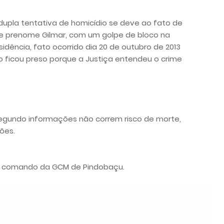
pla tentativa de homicídio se deve ao fato de
e prenome Gilmar, com um golpe de bloco na
dência, fato ocorrido dia 20 de outubro de 2013
o ficou preso porque a Justiça entendeu o crime
egundo informações não correm risco de morte,
ões.
do comando da GCM de Pindobaçu.